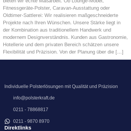
bieten wir echte Maßarbeit. Ob Lounge-Möbel,
Fitnessgeräte-Polster, Caravan-Ausstattung oder
Oldtimer-Sattlerei: Wir realisieren maßgeschneiderte
Projekte nach Ihren Wünschen. Unsere Stärke liegt in
der Kombination aus traditionellem Handwerk und
modernem Designverständnis. Kunden aus Gastronomie,
Hotellerie und dem privaten Bereich schätzen unsere
Flexibilität und Präzision. Von der Planung über die […]
Individuelle Polsterlösungen mit Qualität und Präzision
info@polsterkraft.de
0211 - 78868817
0211 - 9870 8970
Direktlinks