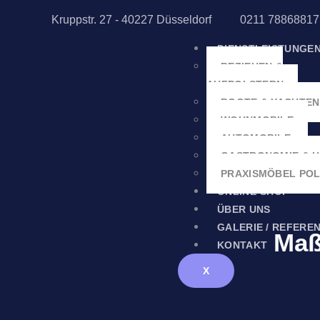
Kruppstr. 27 - 40227 Düsseldorf
0211 78868817
DIENSTLEISTUNGE
BEZIEHEN &
AUFPOLSTERN
BOOTE & YACHTEN
WOHNMOBILE
AUTOMOBILE
GASTRONOMIE & 
PRAXISMÖBEL PO
ONLINE-SHOP
ÜBER UNS
GALERIE / REFERE
Maß
KONTAKT
X