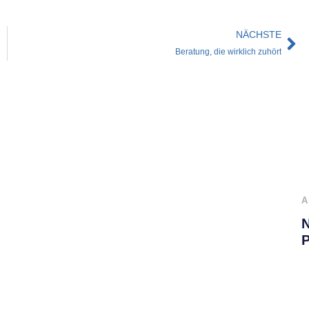
NÄCHSTE
Beratung, die wirklich zuhört
A
N
P