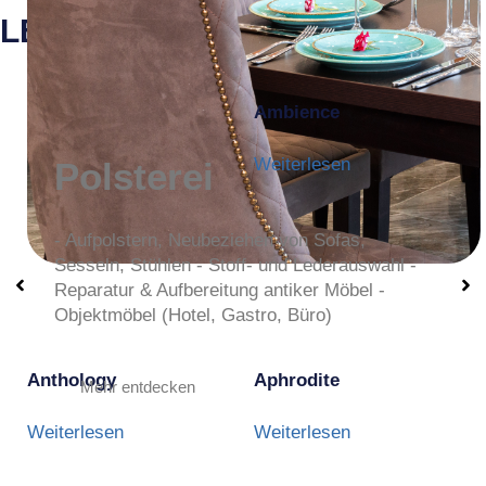
LEISTUNGEN
Ambience
Weiterlesen
Polsterei
- Aufpolstern, Neubeziehen von Sofas,
Sesseln, Stühlen - Stoff- und Lederauswahl -
Reparatur & Aufbereitung antiker Möbel -
Objektmöbel (Hotel, Gastro, Büro)
Anthology
Aphrodite
Mehr entdecken
Weiterlesen
Weiterlesen