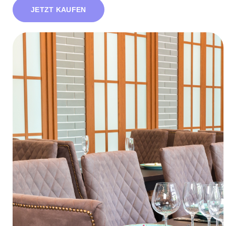
JETZT KAUFEN
Polsterkraft
Polsterspezialist
Ihr Spezialist für hochwertige Möbelstoffe,
Polstermaterialien und maßgeschneiderte
Polsterlösungen für jedes Möbelstück.
KONTAKTIEREN SIE UNS