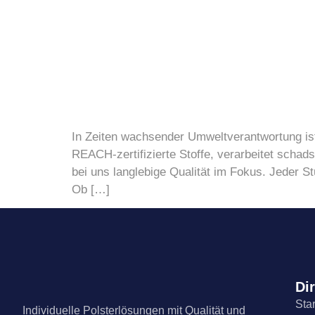
In Zeiten wachsender Umweltverantwortung ist
REACH-zertifizierte Stoffe, verarbeitet schad
bei uns langlebige Qualität im Fokus. Jeder St
Ob […]
Dir
Star
Individuelle Polsterlösungen mit Qualität und