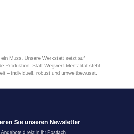
 ein Muss. Unsere Werkstatt setzt auf
de Produktion. Statt Wegwerf-Mentalität steht
eit – individuell, robust und umweltbewusst.
eren Sie unseren Newsletter
 Angebote direkt in Ihr Postfach