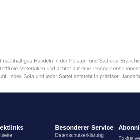
 nachhaltiges Handeln in der Polster- und Sattlerei-Branche
stofffreie Materialien und achtet auf eine ressourcenschonen
uhl, jedes Sofa und jeder Sattel entsteht in präziser Handarb
ektlinks
Besonderer Service
Abonni
tseite
Datenschutzerklärung
Exklusive