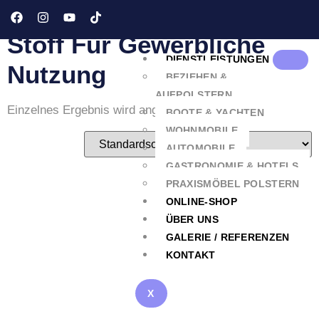
gewerbliche Nutzung“
Stoff Für Gewerbliche
DIENSTLEISTUNGEN
Nutzung
BEZIEHEN &
AUFPOLSTERN
Einzelnes Ergebnis wird angezeigt
BOOTE & YACHTEN
WOHNMOBILE
AUTOMOBILE
GASTRONOMIE & HOTELS
PRAXISMÖBEL POLSTERN
ONLINE-SHOP
ÜBER UNS
GALERIE / REFERENZEN
KONTAKT
X