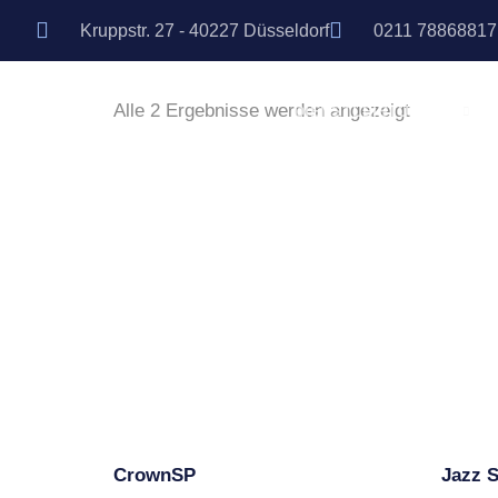
Robuster 
Kruppstr. 27 - 40227 Düsseldorf
0211 78868817
Alle 2 Ergebnisse werden angezeigt
DIENSTLEISTUNGEN
CrownSP
Jazz 