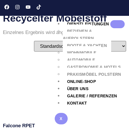
Möbelstoff“
Recycelter Möbelstoff
DIENSTLEISTUNGEN
BEZIEHEN &
Einzelnes Ergebnis wird angezeigt
AUFPOLSTERN
BOOTE & YACHTEN
WOHNMOBILE
AUTOMOBILE
GASTRONOMIE & HOTELS
PRAXISMÖBEL POLSTERN
ONLINE-SHOP
ÜBER UNS
GALERIE / REFERENZEN
KONTAKT
X
Falcone RPET