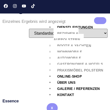
Pflegeleicht
Einzelnes Ergebnis wird angezeigt
DIENSTLEISTUNGEN
BEZIEHEN &
AUFPOLSTERN
BOOTE & YACHTEN
WOHNMOBILE
AUTOMOBILE
GASTRONOMIE & HOTELS
PRAXISMÖBEL POLSTERN
ONLINE-SHOP
ÜBER UNS
GALERIE / REFERENZEN
KONTAKT
Essence
X