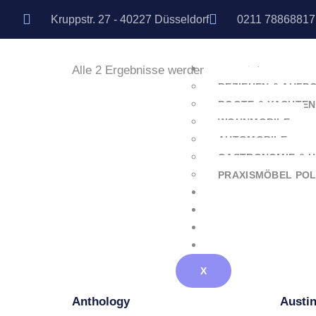
Abriebfest
Kruppstr. 27 - 40227 Düsseldorf
0211 78868817
Alle 2 Ergebnisse werden angezeigt
DIENSTLEISTUNGE
BEZIEHEN & AUFP
BOOTE & YACHTEN
WOHNMOBILE
AUTOMOBILE
GASTRONOMIE & 
PRAXISMÖBEL PO
ONLINE-SHOP
ÜBER UNS
GALERIE / REFERE
KONTAKT
X
Anthology
Austi