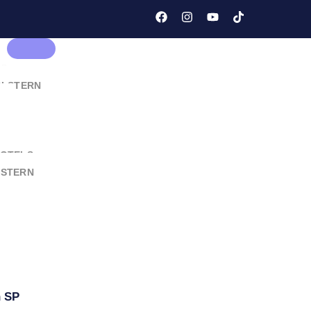
er Möbelstoff
N
OLSTERN
HOTELS
LSTERN
NZEN
n SP